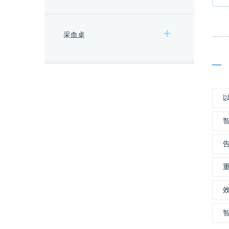
采血桌
以